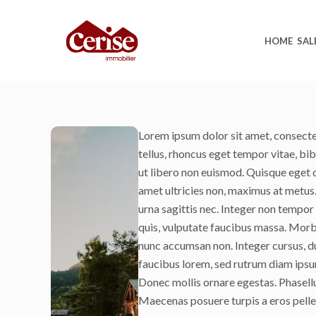
HOME
SAL
Lorem ipsum dolor sit amet, consectet
tellus, rhoncus eget tempor vitae, bi
ut libero non euismod. Quisque eget 
amet ultricies non, maximus at metus. 
urna sagittis nec. Integer non tempor 
quis, vulputate faucibus massa. Mor
nunc accumsan non. Integer cursus, du
faucibus lorem, sed rutrum diam ipsu
Donec mollis ornare egestas. Phasellu
Maecenas posuere turpis a eros pellen