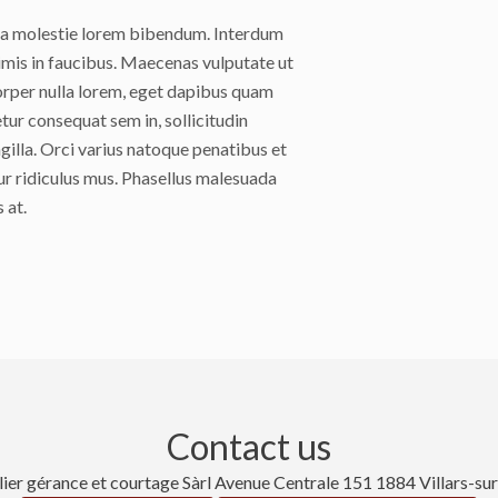
, a molestie lorem bibendum. Interdum
mis in faucibus. Maecenas vulputate ut
corper nulla lorem, eget dapibus quam
tetur consequat sem in, sollicitudin
gilla. Orci varius natoque penatibus et
ur ridiculus mus. Phasellus malesuada
 at.
Contact us
ier gérance et courtage Sàrl
Avenue Centrale 151
1884
Villars-su