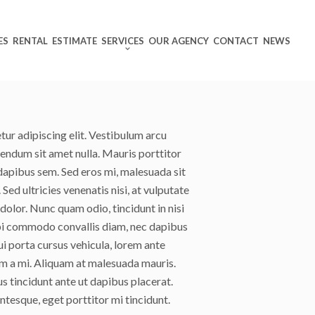
ES
RENTAL
ESTIMATE
SERVICES
OUR AGENCY
CONTACT
NEWS
ur adipiscing elit. Vestibulum arcu
bendum sit amet nulla. Mauris porttitor
dapibus sem. Sed eros mi, malesuada sit
Sed ultricies venenatis nisi, at vulputate
dolor. Nunc quam odio, tincidunt in nisi
bi commodo convallis diam, nec dapibus
i porta cursus vehicula, lorem ante
m a mi. Aliquam at malesuada mauris.
s tincidunt ante ut dapibus placerat.
tesque, eget porttitor mi tincidunt.