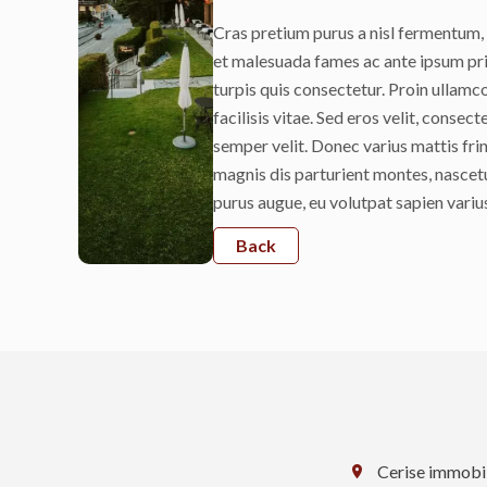
Cras pretium purus a nisl fermentum
et malesuada fames ac ante ipsum pri
turpis quis consectetur. Proin ullam
facilisis vitae. Sed eros velit, consec
semper velit. Donec varius mattis frin
magnis dis parturient montes, nascet
purus augue, eu volutpat sapien varius
Back
Cerise immobil