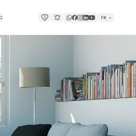
0
FR
G