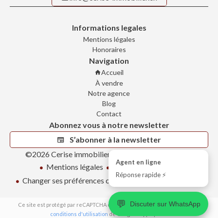
Informations legales
Mentions légales
Honoraires
Navigation
Accueil
À vendre
Notre agence
Blog
Contact
Abonnez vous à notre newsletter
S’abonner à la newsletter
©2026 Cerise immobilier gérance et courtage Sàrl
Agent en ligne
Mentions légales
Honoraires d'agence
Réponse rapide ⚡
Changer ses préférences cookies
Design by
Apimo™
💬
Discuter sur WhatsApp
Ce site est protégé par reCAPTCHA et les règles de
confidentialité
et les
conditions d'utilisation
de Google s'appliquent.