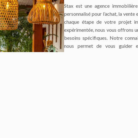
Stax est une agence immobilière
personnalisé pour l’achat, la vente 
chaque étape de votre projet im
expérimentée, nous vous offrons un
besoins spécifiques. Notre conna
nous permet de vous guider ef
investisseur ou à la recherche d’un 
Notre approche humaine et proact
avec nos clients. Stax est bien pl
un véritable partenaire dans la r
confiance, de l’expertise et de l
proximité.
Contactez-nous