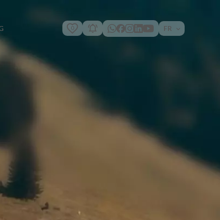
0
FR
G