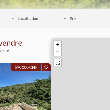
Localisation
Prix
 vendre
+
vente.
−
590 000 CHF