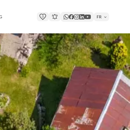
0
FR
G