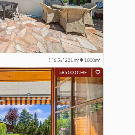
6.5
221 m²
1000m²
585 000 CHF