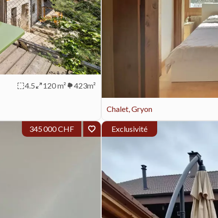
4.5
120 m²
423m²
Chalet, Gryon
345 000 CHF
Exclusivité