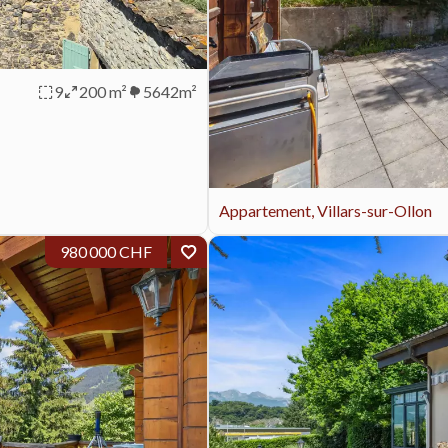
9
200 m²
5642m²
Appartement, Villars-sur-Ollon
980 000 CHF