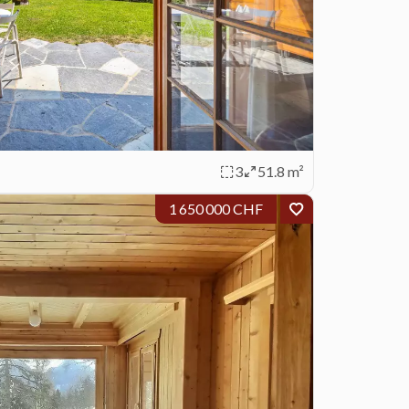
3
51.8 m²
1 650 000 CHF