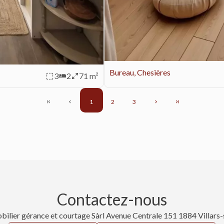
Bureau, Chesières
3
2
71 m²
1
2
3
Contactez-nous
bilier gérance et courtage Sàrl
Avenue Centrale 151
1884
Villars-