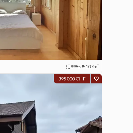
8
5
107m²
395 000 CHF