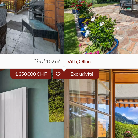
5
102 m²
Villa, Ollon
1 350 000 CHF
Exclusivité