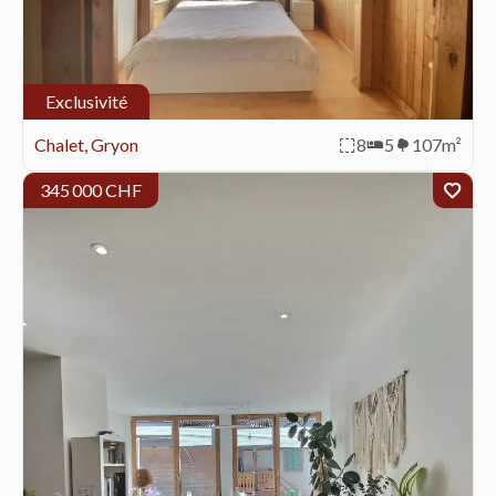
Exclusivité
Chalet, Gryon
8
5
107m²
345 000 CHF