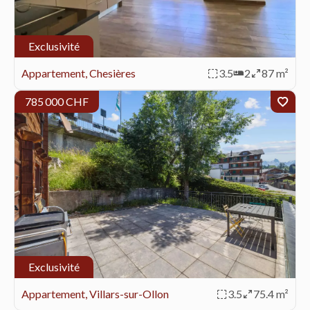
Exclusivité
Appartement, Chesières
3.5
2
87 m²
785 000 CHF
Exclusivité
Appartement, Villars-sur-Ollon
3.5
75.4 m²