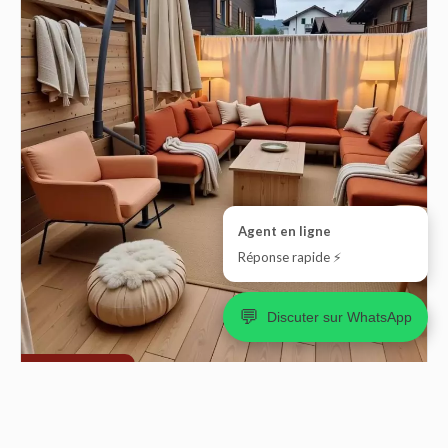
Agent en ligne
Réponse rapide ⚡
💬
Discuter sur WhatsApp
Exclusivité
Bureau, Chesières
3.5
2
76 m²