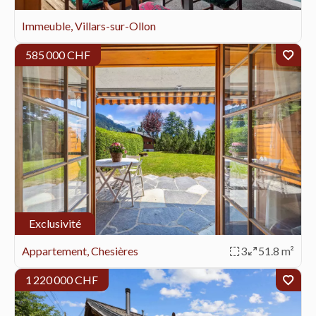
Immeuble, Villars-sur-Ollon
585 000 CHF
Exclusivité
Appartement, Chesières
3
51.8 m²
1 220 000 CHF