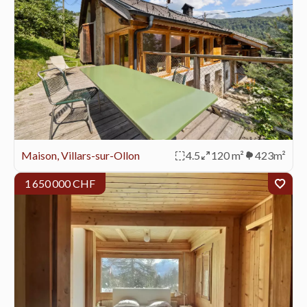
Maison, Villars-sur-Ollon
4.5
120 m²
423m²
1 650 000 CHF